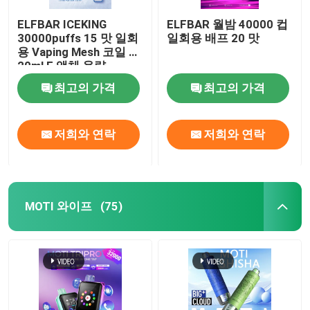
ELFBAR ICEKING
ELFBAR 월밤 40000 컵
30000puffs 15 맛 일회
일회용 배프 20 맛
용 Vaping Mesh 코일 및
20ml E 액체 용량
최고의 가격
최고의 가격
저희와 연락
저희와 연락
MOTI 와이프
(75)