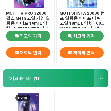
MOTI TRIPRO 32000
MOTI SHISHA 20000 펌
펄스 Mesh 코일 게임 일
프 일회용 바이프 메쉬
회용 바이프 14ml E 액
코일 18mL E 액체 1000
체 650mAh 50mg 니코
mAh 20mg/mL 니코틴
틴
타입-C
최고의 가격
최고의 가격
저희와 연락
저희와 연락
'기크바' '바'
(1)