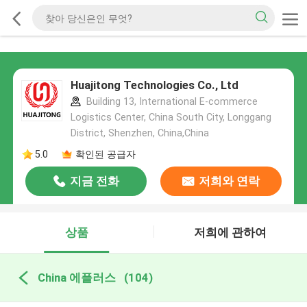
Huajitong Technologies Co., Ltd
Building 13, International E-commerce
Logistics Center, China South City, Longgang
District, Shenzhen, China,China
5.0
확인된 공급자
지금 전화
저희와 연락
상품
저희에 관하여
China 에플러스
(104)