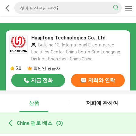
Huajitong Technologies Co., Ltd
Building 13, International E-commerce
Logistics Center, China South City, Longgang
District, Shenzhen, China,China
5.0
확인된 공급자
지금 전화
저희와 연락
상품
저희에 관하여
China 펌토 배스
(3)