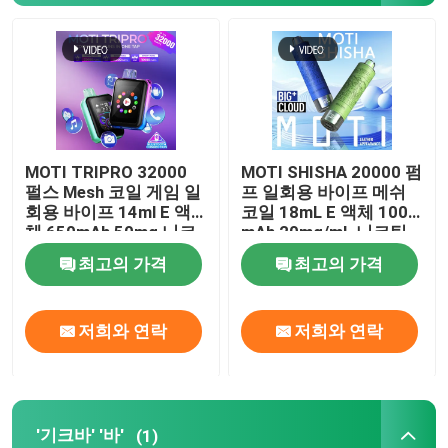
MOTI 와이프
'기크바' '바'
MOTI TRIPRO 32000
MOTI SHISHA 20000 펌
OXBAR 배화물
펄스 Mesh 코일 게임 일
프 일회용 바이프 메쉬
회용 바이프 14ml E 액
코일 18mL E 액체 1000
체 650mAh 50mg 니코
mAh 20mg/mL 니코틴
유웰 와이프
틴
타입-C
최고의 가격
최고의 가격
피크바 (PEAKBAR)
저희와 연락
저희와 연락
펌토 배스
HQD 와이프
'기크바' '바'
(1)