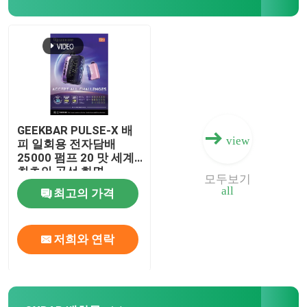
에플러스
구 학교 와이프
EPE 와이프
GEEKBAR PULSE-X 배
view
피 일회용 전자담배
25000 펌프 20 맛 세계
VAPORLAX 와이프
최초의 곡선 화면
모두보기
all
최고의 가격
ENVA 와이프
저희와 연락
OKK 베이프