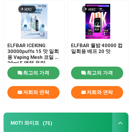
회사 소개
공장 투어
ELFBAR ICEKING
ELFBAR 월밤 40000 컵
30000puffs 15 맛 일회
일회용 배프 20 맛
품질 관리
용 Vaping Mesh 코일 및
20ml E 액체 용량
최고의 가격
최고의 가격
연락처
견적 요청
저희와 연락
저희와 연락
보졸 배스
MOTI 와이프
(75)
ELFBAR 휘발유