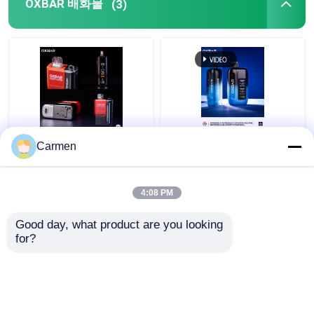
OXBAR 배화물
(3)
OXBAR MAGIC MAZE2
옥스바르 아이스 NIC
Carmen
일회용 바이프 30000 파
35000 펌프 일회용 배포
프 매스 코일 재료와 20
스핀 듀얼 메시 17 맛
맛 90*53*23mm 크기
4:08 PM
최고의 가격
최고의 가격
Good day, what product are you looking 
for?
저희와 연락
저희와 연락
더 많은 것을 전망하십시