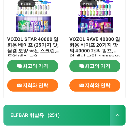
VOZOL STAR 40000 일
VOZOL RAVE 40000 일
회용 베이프 (25가지 맛,
회용 바이프 20가지 맛
물결 모양 곡선 스크린,
의 40000 개의 펌프, 듀
듀얼 메쉬 코일,
얼 메시 코일, 1000mAh
1000mAh 충전식 배터
재충전 배터리
최고의 가격
최고의 가격
리 포함)
저희와 연락
저희와 연락
홈
제품 소개
ELFBAR 휘발유
(251)
동영상