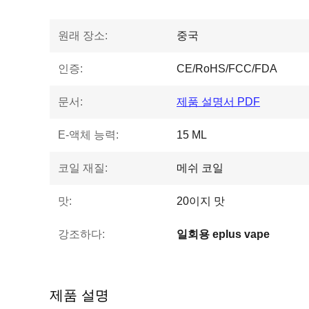
원래 장소:
중국
인증:
CE/RoHS/FCC/FDA
문서:
제품 설명서 PDF
E-액체 능력:
15 ML
코일 재질:
메쉬 코일
맛:
20이지 맛
강조하다:
일회용 eplus vape
제품 설명