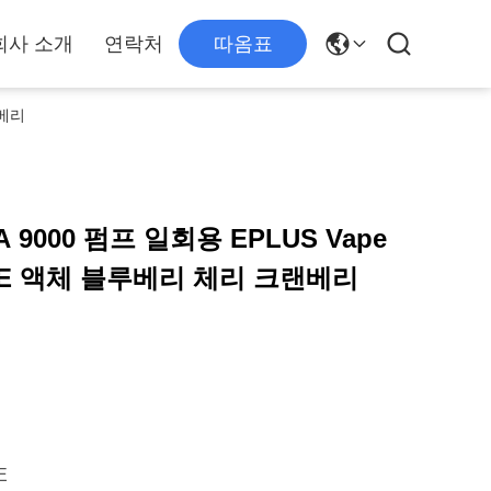
회사 소개
연락처
따옴표
랜베리
A 9000 펌프 일회용 EPLUS Vape
l E 액체 블루베리 체리 크랜베리
E