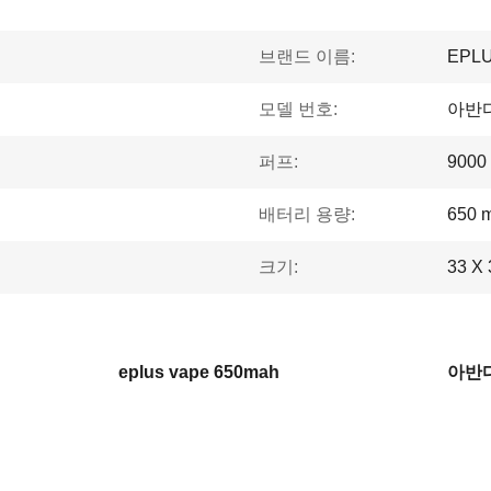
브랜드 이름:
EPL
모델 번호:
아반
퍼프:
900
배터리 용량:
650 
크기:
33 X
eplus vape 650mah
아반다