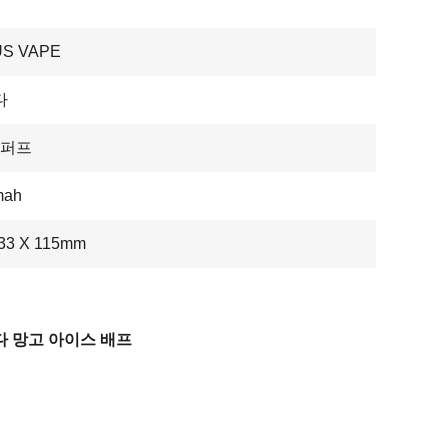
US VAPE
다
0 퍼프
mah
 33 X 115mm
 망고 아이스 배프