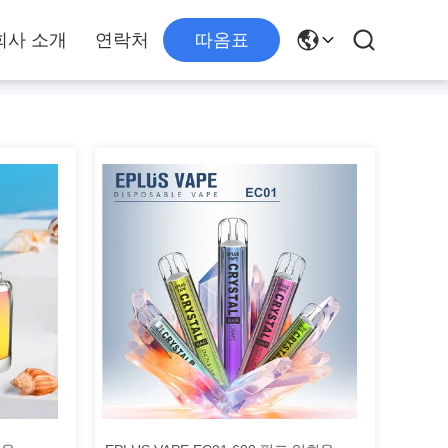
회사 소개
연락처
따옴표