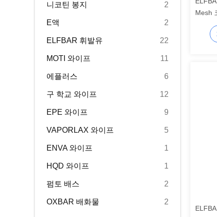
ELFBA
니코틴 봉지
2
Mesh
E액
2
BG
ELFBAR 휘발유
22
MOTI 와이프
11
에플러스
6
구 학교 와이프
12
EPE 와이프
9
VAPORLAX 와이프
5
ENVA 와이프
1
HQD 와이프
1
펌토 배스
2
OXBAR 배화물
2
ELFBA