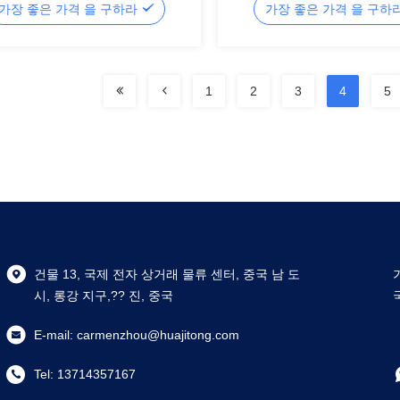
가장 좋은 가격 을 구하라
가장 좋은 가격 을 구하
1
2
3
4
5
건물 13, 국제 전자 상거래 물류 센터, 중국 남 도
시, 롱강 지구,?? 진, 중국
E-mail:
carmenzhou@huajitong.com
Tel:
13714357167