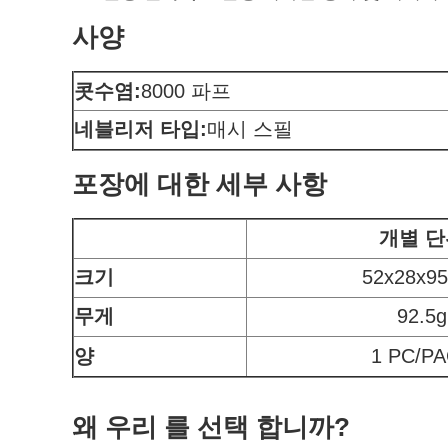
사양
콧수염:
8000 파프
네블리저 타입:
매시 스필
포장에 대한 세부 사항
개별 단
크기
52x28x9
무게
92.5g
양
1 PC/P
왜 우리 를 선택 합니까?