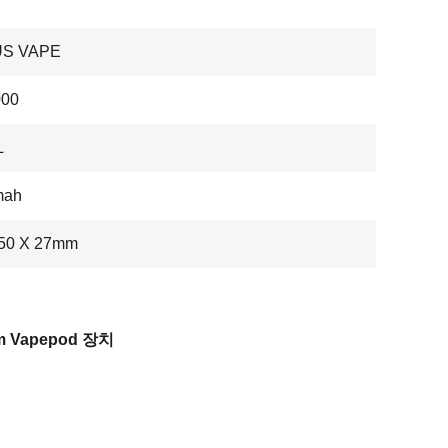
US VAPE
00
L
mah
 50 X 27mm
m Vapepod 장치