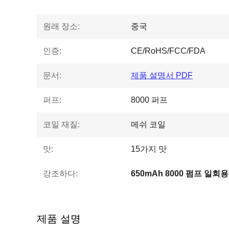
원래 장소:
중국
인증:
CE/RoHS/FCC/FDA
문서:
제품 설명서 PDF
퍼프:
8000 퍼프
코일 재질:
메쉬 코일
맛:
15가지 맛
강조하다:
650mAh 8000 펌프 일회
제품 설명