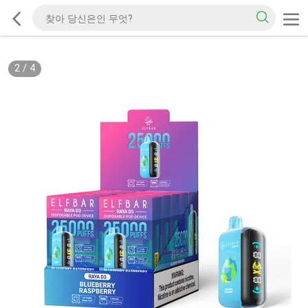
2
/
4