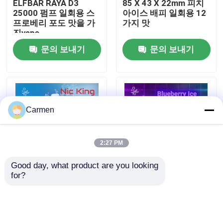
ELFBAR RAYA D3
85 X 43 X 22mm 피치
25000 펌프 일회용 스
아이스 배피 일회용 12
프로베리 포도 맛을 가
가지 맛
회사 소개
진vape
문의 보내기
문의 보내기
공장 투어
품질 관리
Carmen
연락처
2:27 PM
견적 요청
Good day, what product are you looking 
for?
엘프바르 닉링 개인화
ELFBAR RAYA D3
보졸 배스
니코틴 30000마일 14
25000 펌프 일회용 바
가지 맛 일회용 바이프
이프 블루베리 아이스
트리플 메시 코일 블루
맛
베리 아이스 맛
ELFBAR 휘발유