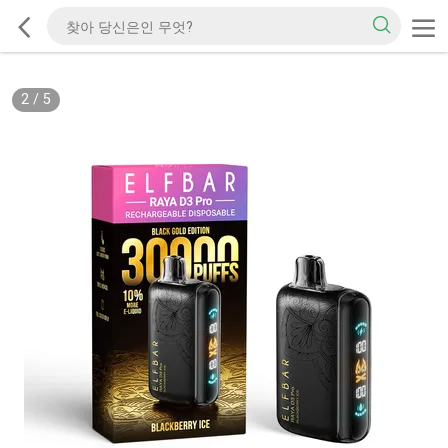
2
/
5