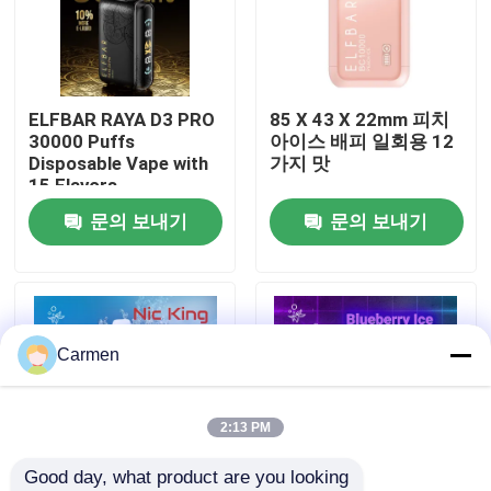
회사 소개
ELFBAR RAYA D3 PRO
85 X 43 X 22mm 피치
공장 투어
30000 Puffs
아이스 배피 일회용 12
Disposable Vape with
가지 맛
15 Flavors
품질 관리
문의 보내기
문의 보내기
연락처
견적 요청
Carmen
보졸 배스
2:13 PM
Good day, what product are you looking 
ELFBAR 휘발유