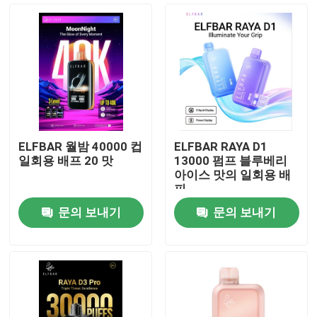
ELFBAR 월밤 40000 컵
ELFBAR RAYA D1
일회용 배프 20 맛
13000 펌프 블루베리
아이스 맛의 일회용 배
피
문의 보내기
문의 보내기
홈
제품 소개
동영상