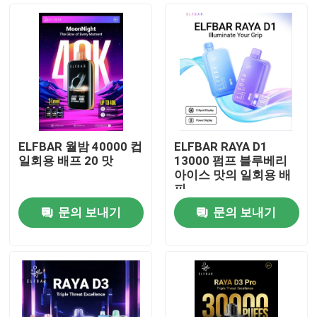
ELFBAR 월밤 40000 컵
ELFBAR RAYA D1
일회용 배프 20 맛
13000 펌프 블루베리
아이스 맛의 일회용 배
피
문의 보내기
문의 보내기
홈
제품 소개
동영상