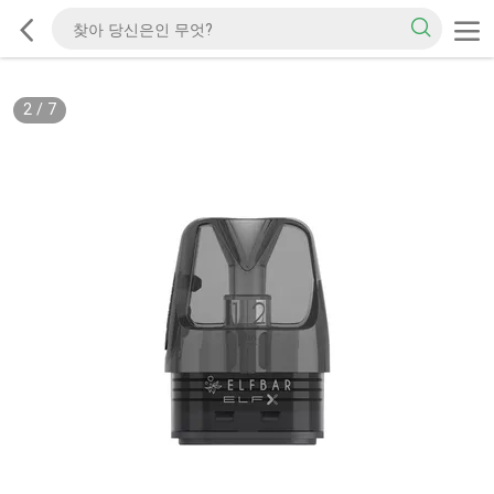
2
/
7