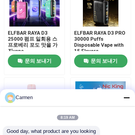
회사 소개
ELFBAR RAYA D3
ELFBAR RAYA D3 PRO
공장 투어
25000 펌프 일회용 스
30000 Puffs
프로베리 포도 맛을 가
Disposable Vape with
진vape
15 Flavors
품질 관리
문의 보내기
문의 보내기
연락처
견적 요청
Carmen
보졸 배스
8:19 AM
Good day, what product are you looking 
ELFBAR 휘발유