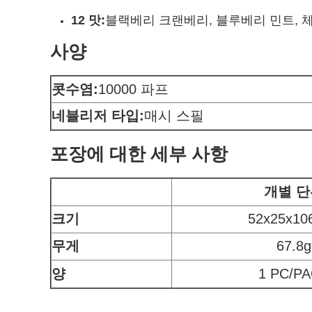
12 맛:
블랙베리 크랜베리, 블루베리 민트, 체리
사양
콧수염:
10000 파프
네블리저 타입:
매시 스필
포장에 대한 세부 사항
개별 단
크기
52x25x1
무게
67.8g
양
1 PC/P