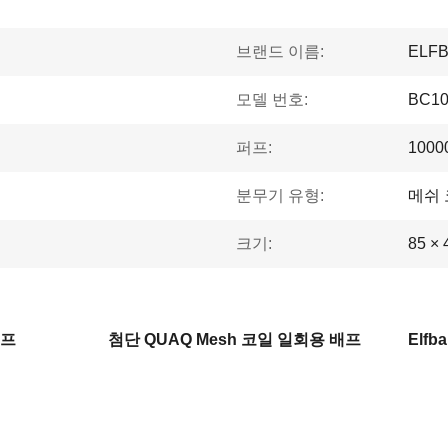
브랜드 이름:
ELF
모델 번호:
BC10
퍼프:
100
분무기 유형:
메쉬
크기:
85 ×
배프
첨단 QUAQ Mesh 코일 일회용 배프
Elf