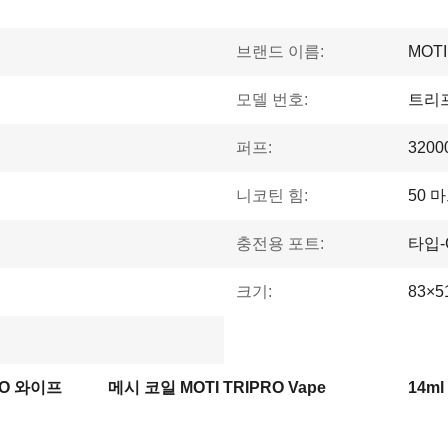
브랜드 이름:
MOTI
모델 번호:
트리
퍼프:
320
니코틴 힘:
50 
충전용 포트:
타입-
크기:
83×5
RO 와이프
메시 코일 MOTI TRIPRO Vape
14ml