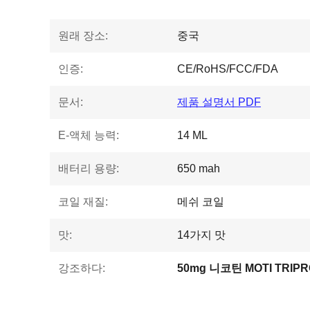
원래 장소:
중국
인증:
CE/RoHS/FCC/FDA
문서:
제품 설명서 PDF
E-액체 능력:
14 ML
배터리 용량:
650 mah
코일 재질:
메쉬 코일
맛:
14가지 맛
강조하다:
50mg 니코틴 MOTI TRIP