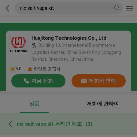
Huajitong Technologies Co., Ltd
Building 13, International E-commerce
Logistics Center, China South City, Longgang
District, Shenzhen, China,China
5.0
확인된 공급자
지금 전화
저희와 연락
상품
저희에 관하여
nic salt vape kit 온라인 제조
(3)