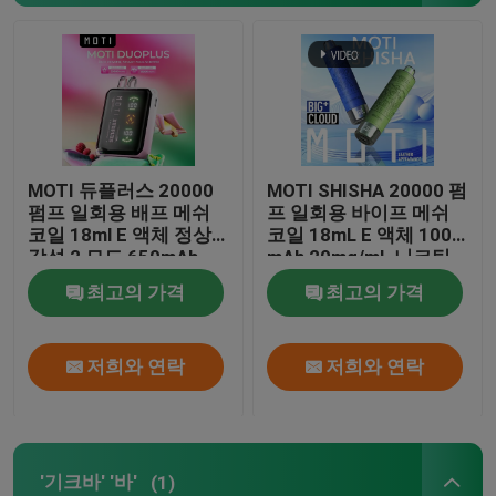
MOTI 와이프
'기크바' '바'
MOTI 듀플러스 20000
MOTI SHISHA 20000 펌
OXBAR 배화물
펌프 일회용 배프 메쉬
프 일회용 바이프 메쉬
코일 18ml E 액체 정상/
코일 18mL E 액체 1000
강성 2 모드 650mAh
mAh 20mg/mL 니코틴
유웰 와이프
50mg/mL 니코틴
타입-C
최고의 가격
최고의 가격
펌토 배스
저희와 연락
저희와 연락
HQD 와이프
에플러스
'기크바' '바'
(1)