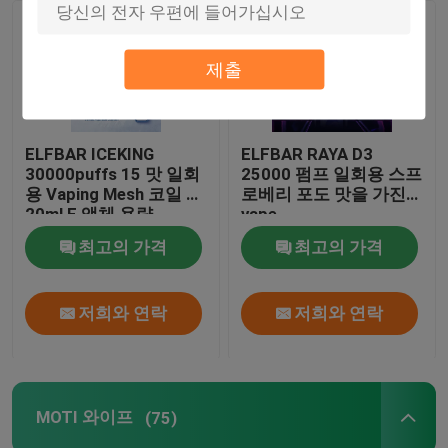
회사 소개
제출
공장 투어
ELFBAR ICEKING
ELFBAR RAYA D3
30000puffs 15 맛 일회
25000 펌프 일회용 스프
품질 관리
용 Vaping Mesh 코일 및
로베리 포도 맛을 가진
20ml E 액체 용량
vape
최고의 가격
최고의 가격
연락처
견적 요청
저희와 연락
저희와 연락
보졸 배스
MOTI 와이프
(75)
ELFBAR 휘발유