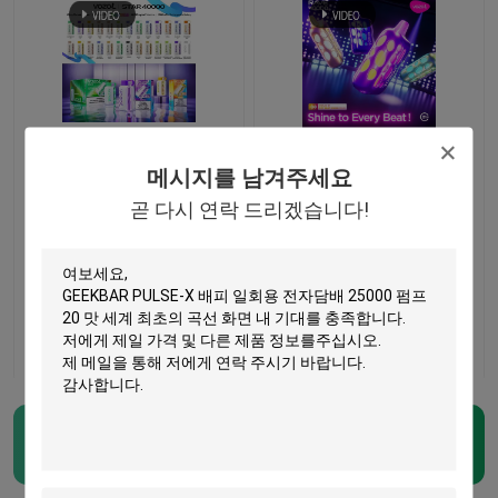
VOZOL STAR 40000 일
VOZOL STAR 40000 일
회용 베이프 (25가지 맛,
회용 베이프 40000 퍼
메시지를 남겨주세요
물결 모양 곡선 스크린,
프, 20가지 맛, 듀얼 메쉬
곧 다시 연락 드리겠습니다!
듀얼 메쉬 코일,
코일, 1000mAh 충전식
1000mAh 충전식 배터
배터리
최고의 가격
최고의 가격
리 포함)
저희와 연락
저희와 연락
홈
제품 소개
ELFBAR 휘발유
(251)
동영상