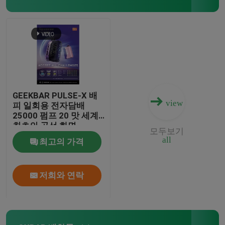
구 학교 와이프
EPE 와이프
VAPORLAX 와이프
GEEKBAR PULSE-X 배
view
피 일회용 전자담배
25000 펌프 20 맛 세계
ENVA 와이프
최초의 곡선 화면
모두보기
all
최고의 가격
OKK 베이프
저희와 연락