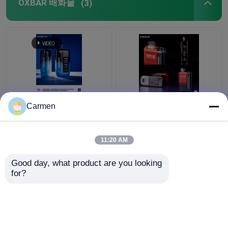
OXBAR 배화물
(3)
옥스바르 아이스 NIC
OXBAR MAGIC MAZE2
Carmen
35000 펌프 일회용 배포
일회용 바이프 30000 파
스핀 듀얼 메시 17 맛
프 매스 코일 재료와 20
맛 90*53*23mm 크기
11:20 AM
최고의 가격
최고의 가격
Good day, what product are you looking 
for?
저희와 연락
저희와 연락
더 많은 것을 전망하십시