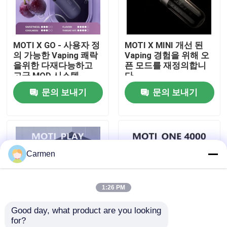
회사 소개
MOTI X GO - 사용자 정
MOTI X MINI 개선 된
의 가능한 Vaping 쾌락
Vaping 경험을 위해 오
공장 투어
을위한 다재다능하고
픈 모드를 재정의합니
고급 MOD 시스템
다
문의 보내기
문의 보내기
품질 관리
연락처
Carmen
견적 요청
1:26 PM
보졸 배스
Good day, what product are you looking 
for?
ELFBAR 휘발유
MOTI PLAY 전자 담배
MOTI ONE PODS - 콤