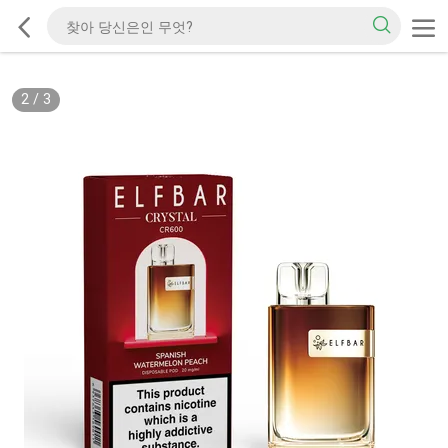
2
/
3