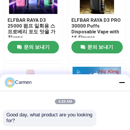
회사 소개
ELFBAR RAYA D3
ELFBAR RAYA D3 PRO
25000 펌프 일회용 스
30000 Puffs
프로베리 포도 맛을 가
Disposable Vape with
공장 투어
진vape
15 Flavors
문의 보내기
문의 보내기
품질 관리
연락처
Carmen
견적 요청
4:29 AM
보졸 배스
Good day, what product are you looking 
for?
85 X 43 X 22mm 피치
엘프바르 닉링 개인화
ELFBAR 휘발유
아이스 배피 일회용 12
니코틴 30000마일 14