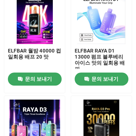
ELFBAR 월밤 40000 컵
ELFBAR RAYA D1
일회용 배프 20 맛
13000 펌프 블루베리
아이스 맛의 일회용 배
피
문의 보내기
문의 보내기
홈
제품 소개
동영상