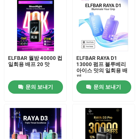
ELFBAR 월밤 40000 컵
ELFBAR RAYA D1
일회용 배프 20 맛
13000 펌프 블루베리
아이스 맛의 일회용 배
피
문의 보내기
문의 보내기
홈
제품 소개
동영상