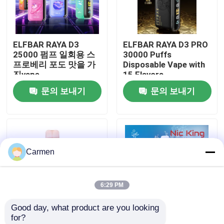
회사 소개
ELFBAR RAYA D3
ELFBAR RAYA D3 PRO
25000 펌프 일회용 스
30000 Puffs
공장 투어
프로베리 포도 맛을 가
Disposable Vape with
진vape
15 Flavors
문의 보내기
문의 보내기
품질 관리
연락처
Carmen
견적 요청
6:29 PM
보졸 배스
Good day, what product are you looking 
for?
ELFBAR 휘발유
85 X 43 X 22mm 피치
엘프바르 닉링 개인화