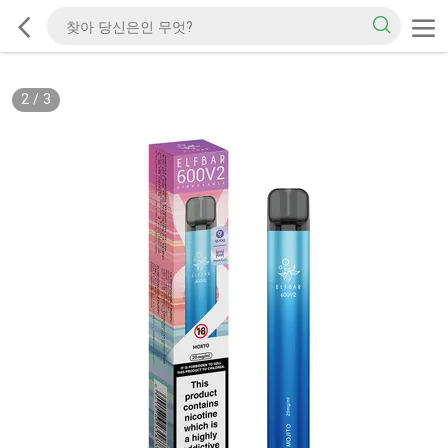
2
/
3